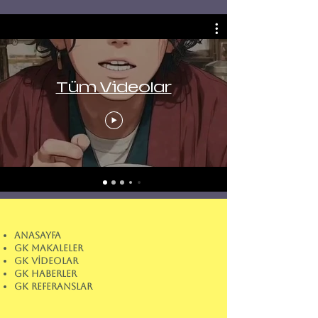
Tüm Videolar
ANASAYFA
GK MAKALELER
GK VİDEOLAR
GK HABERLER
GK REFERANSLAR